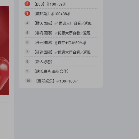
2
【B33】✌100+59✌
3
【威尼斯】✌100+38✌
4
【胜天国际】✅ 优惠大厅自看✅返现
478✅
5
【非凡国际】✅优惠大厅自看✅返现
478✅
6
【开元棋牌】✌首存➕包赔50%✌
7
【征途国际】✅优惠大厅自看✅返现
478✅
8
【新人必看】
9
【站长联系-商业合作】
10
【壹号娱乐】✅100+100✅