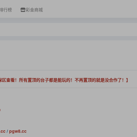
排行榜
彩金商城
保区查看！所有置顶的台子都是能玩的！不再置顶的就是没合作了！】
9
.cc
/
pgw8.cc