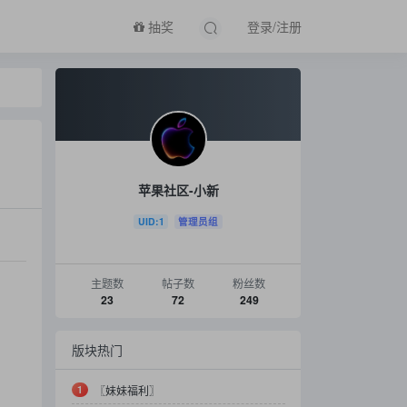
抽奖
登录/注册
苹果社区-小新
UID:1
管理员组
主题数
帖子数
粉丝数
23
72
249
版块热门
1
〖妹妹福利〗