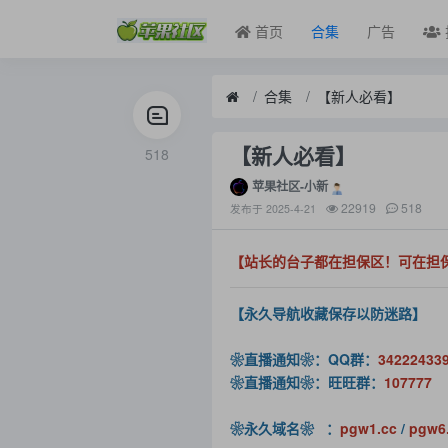
首页
合集
广告
合集
【新人必看】
【新人必看】
518
苹果社区-小新
22919
518
发布于
2025-4-21
【站长的台子都在担保区！可在担
【永久导航收藏保存以防迷路】
❀直播通知❀：QQ群：
34222433
❀直播通知❀：旺旺群：
107777
❀永久域名❀ ：
pgw1.cc
/
pgw6