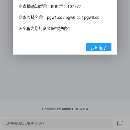
❀直播通知群❀：旺旺群：107777
❀永久域名❀：pgw1.cc / pgw6.cc / pgw8.cc
♔全程为您的资金保驾护航♔
我知道了
Powered by
Xiuno BBS
4.0.4
请先登录后发表评论！